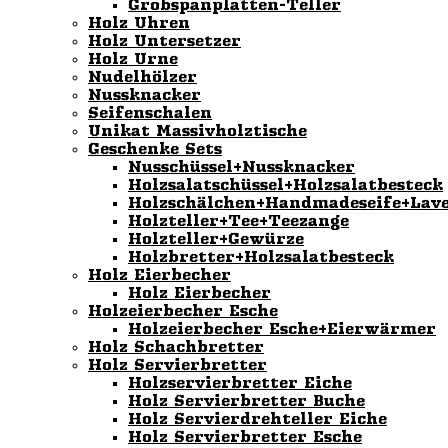
Grobspanplatten-Teller
Holz Uhren
Holz Untersetzer
Holz Urne
Nudelhölzer
Nussknacker
Seifenschalen
Unikat Massivholztische
Geschenke Sets
Nusschüssel+Nussknacker
Holzsalatschüssel+Holzsalatbesteck
Holzschälchen+Handmadeseife+Lav
Holzteller+Tee+Teezange
Holzteller+Gewürze
Holzbretter+Holzsalatbesteck
Holz Eierbecher
Holz Eierbecher
Holzeierbecher Esche
Holzeierbecher Esche+Eierwärmer
Holz Schachbretter
Holz Servierbretter
Holzservierbretter Eiche
Holz Servierbretter Buche
Holz Servierdrehteller Eiche
Holz Servierbretter Esche