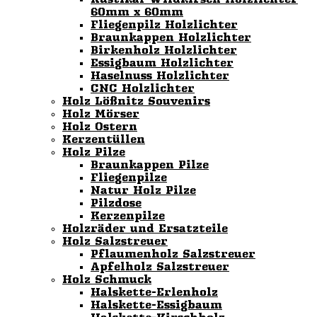
60mm x 60mm
Fliegenpilz Holzlichter
Braunkappen Holzlichter
Birkenholz Holzlichter
Essigbaum Holzlichter
Haselnuss Holzlichter
CNC Holzlichter
Holz Lößnitz Souvenirs
Holz Mörser
Holz Ostern
Kerzentüllen
Holz Pilze
Braunkappen Pilze
Fliegenpilze
Natur Holz Pilze
Pilzdose
Kerzenpilze
Holzräder und Ersatzteile
Holz Salzstreuer
Pflaumenholz Salzstreuer
Apfelholz Salzstreuer
Holz Schmuck
Halskette-Erlenholz
Halskette-Essigbaum