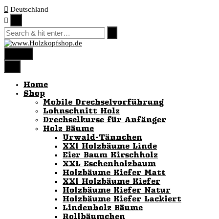
Skip
Deutschland
to
content
menu
Home
Shop
Mobile Drechselvorführung
Lohnschnitt Holz
Drechselkurse für Anfänger
Holz Bäume
Urwald-Tännchen
XXl Holzbäume Linde
Eier Baum Kirschholz
XXL Eschenholzbaum
Holzbäume Kiefer Matt
XXl Holzbäume Kiefer
Holzbäume Kiefer Natur
Holzbäume Kiefer Lackiert
Lindenholz Bäume
Rollbäumchen