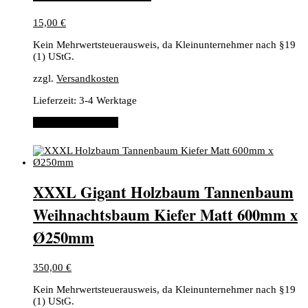
15,00
€
Kein Mehrwertsteuerausweis, da Kleinunternehmer nach §19
(1) UStG.
zzgl.
Versandkosten
Lieferzeit:
3-4 Werktage
Dieses
Ausführung wählen
Produkt
weist
mehrere
Varianten
auf.
XXXL Gigant Holzbaum Tannenbaum
Die
Optionen
Weihnachtsbaum Kiefer Matt 600mm x
können
auf
Ø250mm
der
Produktseite
gewählt
350,00
€
werden
Kein Mehrwertsteuerausweis, da Kleinunternehmer nach §19
(1) UStG.