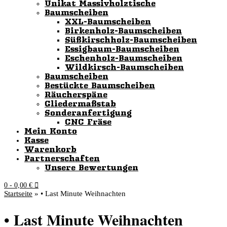
Unikat Massivholztische
Baumscheiben
XXL-Baumscheiben
Birkenholz-Baumscheiben
Süßkirschholz-Baumscheiben
Essigbaum-Baumscheiben
Eschenholz-Baumscheiben
Wildkirsch-Baumscheiben
Baumscheiben
Bestückte Baumscheiben
Räucherspäne
Gliedermaßstab
Sonderanfertigung
CNC Fräse
Mein Konto
Kasse
Warenkorb
Partnerschaften
Unsere Bewertungen
0
- 0,00 €
Startseite
»
• Last Minute Weihnachten
• Last Minute Weihnachten