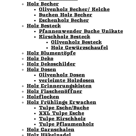
Holz Becher
Olivenholz Becher/ Kelche
Buchen Holz Becher
Eschenholz Becher
Holz Besteck
Pfannenwender Buche Unikate
Kirschholz Besteck
Olivenholz Besteck
Holz Gewürzschaufel
Holz Blumentöpfe
Holz Deko
Holz Dekoschilder
Holz Dosen
Olivenholz Dosen
verleimte Holzdosen
Holz Erinnerungskisten
Holz Flaschenöffner
Holzflocken
Holz Frühlings Erwachen
Tulpe Esche/Buche
XXL Tulpe Esche
Tulpe Kirschholz
Tulpe Pflaumenholz
Holz Garnschalen
Holz Häkelnadel