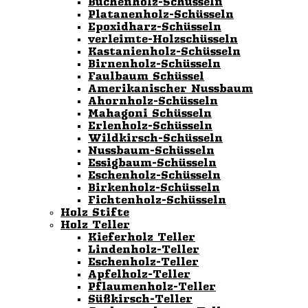
Buchenholz-Schüsseln
Platanenholz-Schüsseln
Epoxidharz-Schüsseln
verleimte-Holzschüsseln
Kastanienholz-Schüsseln
Birnenholz-Schüsseln
Faulbaum Schüssel
Amerikanischer Nussbaum
Ahornholz-Schüsseln
Mahagoni Schüsseln
Erlenholz-Schüsseln
Wildkirsch-Schüsseln
Nussbaum-Schüsseln
Essigbaum-Schüsseln
Eschenholz-Schüsseln
Birkenholz-Schüsseln
Fichtenholz-Schüsseln
Holz Stifte
Holz Teller
Kieferholz Teller
Lindenholz-Teller
Eschenholz-Teller
Apfelholz-Teller
Pflaumenholz-Teller
Süßkirsch-Teller