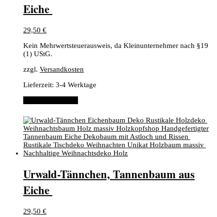
Eiche ​
29,50
€
Kein Mehrwertsteuerausweis, da Kleinunternehmer nach §19
(1) UStG.
zzgl.
Versandkosten
Lieferzeit:
3-4 Werktage
In den Warenkorb
​Urwald-Tännchen, ​Tannenbaum aus
Eiche ​
29,50
€