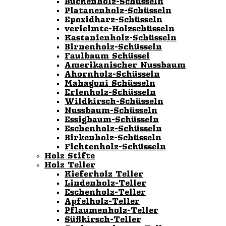
Buchenholz-Schüsseln
Platanenholz-Schüsseln
Epoxidharz-Schüsseln
verleimte-Holzschüsseln
Kastanienholz-Schüsseln
Birnenholz-Schüsseln
Faulbaum Schüssel
Amerikanischer Nussbaum
Ahornholz-Schüsseln
Mahagoni Schüsseln
Erlenholz-Schüsseln
Wildkirsch-Schüsseln
Nussbaum-Schüsseln
Essigbaum-Schüsseln
Eschenholz-Schüsseln
Birkenholz-Schüsseln
Fichtenholz-Schüsseln
Holz Stifte
Holz Teller
Kieferholz Teller
Lindenholz-Teller
Eschenholz-Teller
Apfelholz-Teller
Pflaumenholz-Teller
Süßkirsch-Teller