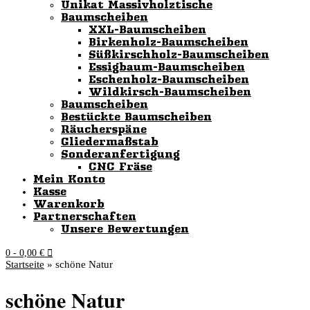
Unikat Massivholztische
Baumscheiben
XXL-Baumscheiben
Birkenholz-Baumscheiben
Süßkirschholz-Baumscheiben
Essigbaum-Baumscheiben
Eschenholz-Baumscheiben
Wildkirsch-Baumscheiben
Baumscheiben
Bestückte Baumscheiben
Räucherspäne
Gliedermaßstab
Sonderanfertigung
CNC Fräse
Mein Konto
Kasse
Warenkorb
Partnerschaften
Unsere Bewertungen
0
- 0,00 €
Startseite
»
schöne Natur
schöne Natur