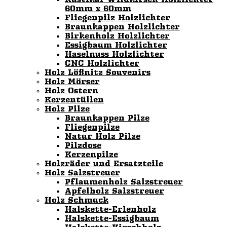
60mm x 60mm
Fliegenpilz Holzlichter
Braunkappen Holzlichter
Birkenholz Holzlichter
Essigbaum Holzlichter
Haselnuss Holzlichter
CNC Holzlichter
Holz Lößnitz Souvenirs
Holz Mörser
Holz Ostern
Kerzentüllen
Holz Pilze
Braunkappen Pilze
Fliegenpilze
Natur Holz Pilze
Pilzdose
Kerzenpilze
Holzräder und Ersatzteile
Holz Salzstreuer
Pflaumenholz Salzstreuer
Apfelholz Salzstreuer
Holz Schmuck
Halskette-Erlenholz
Halskette-Essigbaum