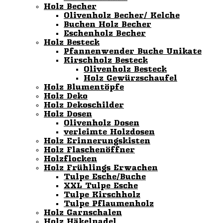
Holz Becher
Olivenholz Becher/ Kelche
Buchen Holz Becher
Eschenholz Becher
Holz Besteck
Pfannenwender Buche Unikate
Kirschholz Besteck
Olivenholz Besteck
Holz Gewürzschaufel
Holz Blumentöpfe
Holz Deko
Holz Dekoschilder
Holz Dosen
Olivenholz Dosen
verleimte Holzdosen
Holz Erinnerungskisten
Holz Flaschenöffner
Holzflocken
Holz Frühlings Erwachen
Tulpe Esche/Buche
XXL Tulpe Esche
Tulpe Kirschholz
Tulpe Pflaumenholz
Holz Garnschalen
Holz Häkelnadel