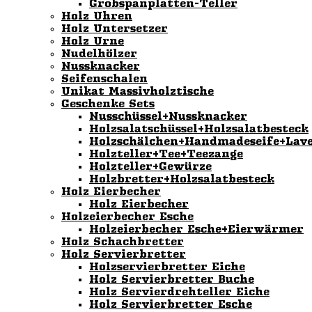
Grobspanplatten-Teller
Holz Uhren
Holz Untersetzer
Holz Urne
Nudelhölzer
Nussknacker
Seifenschalen
Unikat Massivholztische
Geschenke Sets
Nusschüssel+Nussknacker
Holzsalatschüssel+Holzsalatbesteck
Holzschälchen+Handmadeseife+Lav
Holzteller+Tee+Teezange
Holzteller+Gewürze
Holzbretter+Holzsalatbesteck
Holz Eierbecher
Holz Eierbecher
Holzeierbecher Esche
Holzeierbecher Esche+Eierwärmer
Holz Schachbretter
Holz Servierbretter
Holzservierbretter Eiche
Holz Servierbretter Buche
Holz Servierdrehteller Eiche
Holz Servierbretter Esche