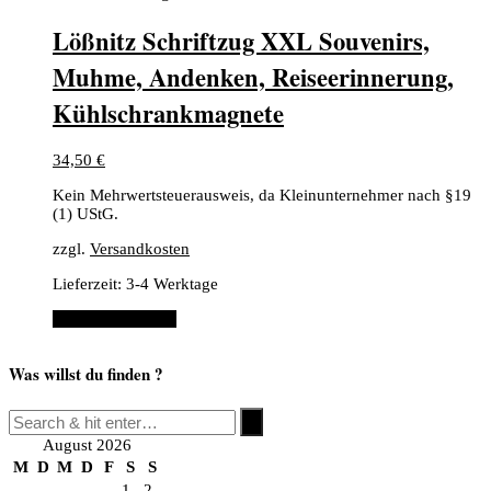
Lößnitz Schriftzug XXL Souvenirs,
Muhme, Andenken, Reiseerinnerung,
Kühlschrankmagnete
34,50
€
Kein Mehrwertsteuerausweis, da Kleinunternehmer nach §19
(1) UStG.
zzgl.
Versandkosten
Lieferzeit:
3-4 Werktage
In den Warenkorb
Was willst du finden ?
August 2026
M
D
M
D
F
S
S
1
2