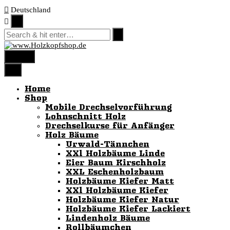
Skip
Deutschland
to
content
menu
Home
Shop
Mobile Drechselvorführung
Lohnschnitt Holz
Drechselkurse für Anfänger
Holz Bäume
Urwald-Tännchen
XXl Holzbäume Linde
Eier Baum Kirschholz
XXL Eschenholzbaum
Holzbäume Kiefer Matt
XXl Holzbäume Kiefer
Holzbäume Kiefer Natur
Holzbäume Kiefer Lackiert
Lindenholz Bäume
Rollbäumchen