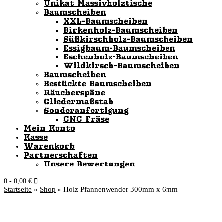
Unikat Massivholztische
Baumscheiben
XXL-Baumscheiben
Birkenholz-Baumscheiben
Süßkirschholz-Baumscheiben
Essigbaum-Baumscheiben
Eschenholz-Baumscheiben
Wildkirsch-Baumscheiben
Baumscheiben
Bestückte Baumscheiben
Räucherspäne
Gliedermaßstab
Sonderanfertigung
CNC Fräse
Mein Konto
Kasse
Warenkorb
Partnerschaften
Unsere Bewertungen
0
- 0,00 €
Startseite
»
Shop
»
Holz Pfannenwender 300mm x 6mm