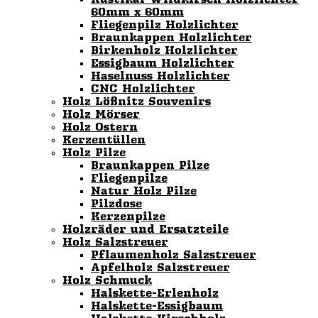
60mm x 60mm
Fliegenpilz Holzlichter
Braunkappen Holzlichter
Birkenholz Holzlichter
Essigbaum Holzlichter
Haselnuss Holzlichter
CNC Holzlichter
Holz Lößnitz Souvenirs
Holz Mörser
Holz Ostern
Kerzentüllen
Holz Pilze
Braunkappen Pilze
Fliegenpilze
Natur Holz Pilze
Pilzdose
Kerzenpilze
Holzräder und Ersatzteile
Holz Salzstreuer
Pflaumenholz Salzstreuer
Apfelholz Salzstreuer
Holz Schmuck
Halskette-Erlenholz
Halskette-Essigbaum