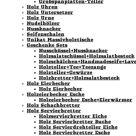
Grobspanplatten-Teller
Holz Uhren
Holz Untersetzer
Holz Urne
Nudelhölzer
Nussknacker
Seifenschalen
Unikat Massivholztische
Geschenke Sets
Nusschüssel+Nussknacker
Holzsalatschüssel+Holzsalatbesteck
Holzschälchen+Handmadeseife+Lav
Holzteller+Tee+Teezange
Holzteller+Gewürze
Holzbretter+Holzsalatbesteck
Holz Eierbecher
Holz Eierbecher
Holzeierbecher Esche
Holzeierbecher Esche+Eierwärmer
Holz Schachbretter
Holz Servierbretter
Holzservierbretter Eiche
Holz Servierbretter Buche
Holz Servierdrehteller Eiche
Holz Servierbretter Esche