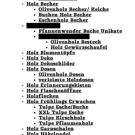
Holz Becher
Olivenholz Becher/ Kelche
Buchen Holz Becher
Eschenholz Becher
Holz Besteck
Pfannenwender Buche Unikate
Kirschholz Besteck
Olivenholz Besteck
Holz Gewürzschaufel
Holz Blumentöpfe
Holz Deko
Holz Dekoschilder
Holz Dosen
Olivenholz Dosen
verleimte Holzdosen
Holz Erinnerungskisten
Holz Flaschenöffner
Holzflocken
Holz Frühlings Erwachen
Tulpe Esche/Buche
XXL Tulpe Esche
Tulpe Kirschholz
Tulpe Pflaumenholz
Holz Garnschalen
Holz Häkelnadel