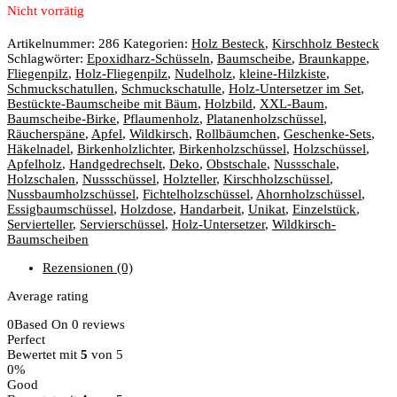
Nicht vorrätig
Artikelnummer:
286
Kategorien:
Holz Besteck
,
Kirschholz Besteck
Schlagwörter:
Epoxidharz-Schüsseln
,
Baumscheibe
,
Braunkappe
,
Fliegenpilz
,
Holz-Fliegenpilz
,
Nudelholz
,
kleine-Hilzkiste
,
Schmuckschatullen
,
Schmuckschatulle
,
Holz-Untersetzer im Set
,
Bestückte-Baumscheibe mit Bäum
,
Holzbild
,
XXL-Baum
,
Baumscheibe-Birke
,
Pflaumenholz
,
Platanenholzschüssel
,
Räucherspäne
,
Apfel
,
Wildkirsch
,
Rollbäumchen
,
Geschenke-Sets
,
Häkelnadel
,
Birkenholzlichter
,
Birkenholzschüssel
,
Holzschüssel
,
Apfelholz
,
Handgedrechselt
,
Deko
,
Obstschale
,
Nussschale
,
Holzschalen
,
Nussschüssel
,
Holzteller
,
Kirschholzschüssel
,
Nussbaumholzschüssel
,
Fichtelholzschüssel
,
Ahornholzschüssel
,
Essigbaumschüssel
,
Holzdose
,
Handarbeit
,
Unikat
,
Einzelstück
,
Servierteller
,
Servierschüssel
,
Holz-Untersetzer
,
Wildkirsch-
Baumscheiben
Rezensionen (0)
Average rating
0
Based On 0 reviews
Perfect
Bewertet mit
5
von 5
0%
Good