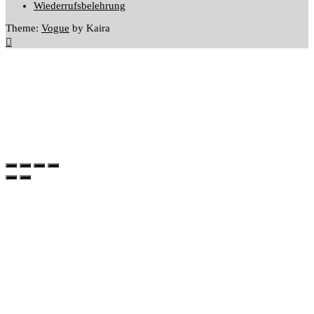
Wiederrufsbelehrung
Theme:
Vogue
by Kaira