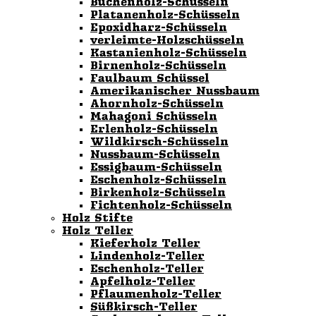
Buchenholz-Schüsseln
Platanenholz-Schüsseln
Epoxidharz-Schüsseln
verleimte-Holzschüsseln
Kastanienholz-Schüsseln
Birnenholz-Schüsseln
Faulbaum Schüssel
Amerikanischer Nussbaum
Ahornholz-Schüsseln
Mahagoni Schüsseln
Erlenholz-Schüsseln
Wildkirsch-Schüsseln
Nussbaum-Schüsseln
Essigbaum-Schüsseln
Eschenholz-Schüsseln
Birkenholz-Schüsseln
Fichtenholz-Schüsseln
Holz Stifte
Holz Teller
Kieferholz Teller
Lindenholz-Teller
Eschenholz-Teller
Apfelholz-Teller
Pflaumenholz-Teller
Süßkirsch-Teller