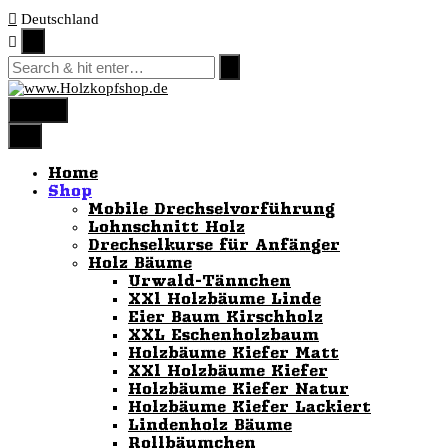
Skip
Deutschland
to
content
menu
Home
Shop
Mobile Drechselvorführung
Lohnschnitt Holz
Drechselkurse für Anfänger
Holz Bäume
Urwald-Tännchen
XXl Holzbäume Linde
Eier Baum Kirschholz
XXL Eschenholzbaum
Holzbäume Kiefer Matt
XXl Holzbäume Kiefer
Holzbäume Kiefer Natur
Holzbäume Kiefer Lackiert
Lindenholz Bäume
Rollbäumchen