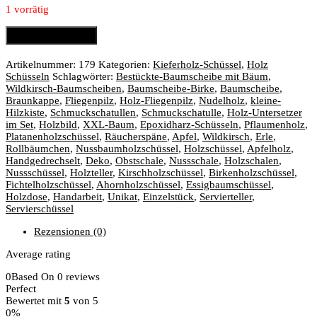
1 vorrätig
Kieferholz-
In den Warenkorb
Schüssel
140mm
Artikelnummer:
179
Kategorien:
Kieferholz-Schüssel
,
Holz
x
Schüsseln
Schlagwörter:
Bestückte-Baumscheibe mit Bäum
,
32mm
Wildkirsch-Baumscheiben
,
Baumscheibe-Birke
,
Baumscheibe
,
Menge
Braunkappe
,
Fliegenpilz
,
Holz-Fliegenpilz
,
Nudelholz
,
kleine-
Hilzkiste
,
Schmuckschatullen
,
Schmuckschatulle
,
Holz-Untersetzer
im Set
,
Holzbild
,
XXL-Baum
,
Epoxidharz-Schüsseln
,
Pflaumenholz
,
Platanenholzschüssel
,
Räucherspäne
,
Apfel
,
Wildkirsch
,
Erle
,
Rollbäumchen
,
Nussbaumholzschüssel
,
Holzschüssel
,
Apfelholz
,
Handgedrechselt
,
Deko
,
Obstschale
,
Nussschale
,
Holzschalen
,
Nussschüssel
,
Holzteller
,
Kirschholzschüssel
,
Birkenholzschüssel
,
Fichtelholzschüssel
,
Ahornholzschüssel
,
Essigbaumschüssel
,
Holzdose
,
Handarbeit
,
Unikat
,
Einzelstück
,
Servierteller
,
Servierschüssel
Rezensionen (0)
Average rating
0
Based On 0 reviews
Perfect
Bewertet mit
5
von 5
0%