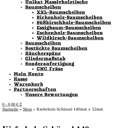
Unikat Massivholztische
Baumscheiben
XXL-Baumscheiben
Birkenholz-Baumscheiben
Süßkirschholz-Baumscheiben
Essigbaum-Baumscheiben
Eschenholz-Baumscheiben
Wildkirsch-Baumscheiben
Baumscheiben
Bestückte Baumscheiben
Räucherspäne
Gliedermaßstab
Sonderanfertigung
CNC Fräse
Mein Konto
Kasse
Warenkorb
Partnerschaften
Unsere Bewertungen
0
- 0,00 €
Startseite
»
Shop
»
Kieferholz-Schüssel 140mm x 32mm