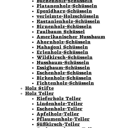
Buchenholz-Schüsseln
Platanenholz-Schüsseln
Epoxidharz-Schüsseln
verleimte-Holzschüsseln
Kastanienholz-Schüsseln
Birnenholz-Schüsseln
Faulbaum Schüssel
Amerikanischer Nussbaum
Ahornholz-Schüsseln
Mahagoni Schüsseln
Erlenholz-Schüsseln
Wildkirsch-Schüsseln
Nussbaum-Schüsseln
Essigbaum-Schüsseln
Eschenholz-Schüsseln
Birkenholz-Schüsseln
Fichtenholz-Schüsseln
Holz Stifte
Holz Teller
Kieferholz Teller
Lindenholz-Teller
Eschenholz-Teller
Apfelholz-Teller
Pflaumenholz-Teller
Süßkirsch-Teller