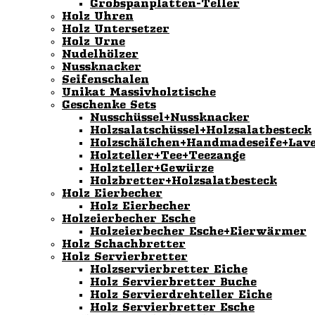
Grobspanplatten-Teller
Holz Uhren
Holz Untersetzer
Holz Urne
Nudelhölzer
Nussknacker
Seifenschalen
Unikat Massivholztische
Geschenke Sets
Nusschüssel+Nussknacker
Holzsalatschüssel+Holzsalatbesteck
Holzschälchen+Handmadeseife+Lav
Holzteller+Tee+Teezange
Holzteller+Gewürze
Holzbretter+Holzsalatbesteck
Holz Eierbecher
Holz Eierbecher
Holzeierbecher Esche
Holzeierbecher Esche+Eierwärmer
Holz Schachbretter
Holz Servierbretter
Holzservierbretter Eiche
Holz Servierbretter Buche
Holz Servierdrehteller Eiche
Holz Servierbretter Esche