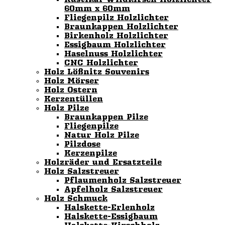
60mm x 60mm
Fliegenpilz Holzlichter
Braunkappen Holzlichter
Birkenholz Holzlichter
Essigbaum Holzlichter
Haselnuss Holzlichter
CNC Holzlichter
Holz Lößnitz Souvenirs
Holz Mörser
Holz Ostern
Kerzentüllen
Holz Pilze
Braunkappen Pilze
Fliegenpilze
Natur Holz Pilze
Pilzdose
Kerzenpilze
Holzräder und Ersatzteile
Holz Salzstreuer
Pflaumenholz Salzstreuer
Apfelholz Salzstreuer
Holz Schmuck
Halskette-Erlenholz
Halskette-Essigbaum