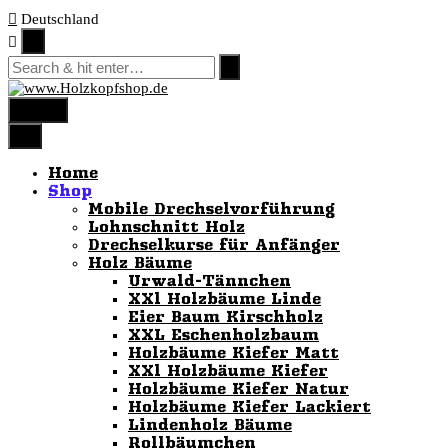
Skip
Deutschland
to
content
menu
Home
Shop
Mobile Drechselvorführung
Lohnschnitt Holz
Drechselkurse für Anfänger
Holz Bäume
Urwald-Tännchen
XXl Holzbäume Linde
Eier Baum Kirschholz
XXL Eschenholzbaum
Holzbäume Kiefer Matt
XXl Holzbäume Kiefer
Holzbäume Kiefer Natur
Holzbäume Kiefer Lackiert
Lindenholz Bäume
Rollbäumchen