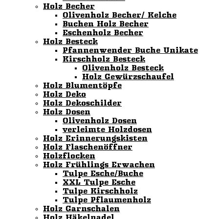
Holz Becher
Olivenholz Becher/ Kelche
Buchen Holz Becher
Eschenholz Becher
Holz Besteck
Pfannenwender Buche Unikate
Kirschholz Besteck
Olivenholz Besteck
Holz Gewürzschaufel
Holz Blumentöpfe
Holz Deko
Holz Dekoschilder
Holz Dosen
Olivenholz Dosen
verleimte Holzdosen
Holz Erinnerungskisten
Holz Flaschenöffner
Holzflocken
Holz Frühlings Erwachen
Tulpe Esche/Buche
XXL Tulpe Esche
Tulpe Kirschholz
Tulpe Pflaumenholz
Holz Garnschalen
Holz Häkelnadel